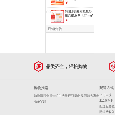
片 4盒装
￥
[海伦] 盐酸左氧氟沙
6
星滴眼液 8ml:24mg/
盒 1盒装
￥
店铺公告
品类齐全，轻松购物
购物指南
配送方式
上门自提
购物流程
会员介绍
生活旅行/团购
常见问题
大家电
211限时达
联系客服
配送服务查
配送费收取