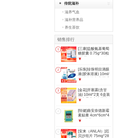
传统滋补
滋养气血
滋补营养品
养生茶饮
销售排行
[三康]盐酸氨基葡萄
1
糖胶囊 0.75g*30粒
1盒装 0.75g*30粒
￥
治疗和预防全身所有
部位骨关节炎缓解或
[乐珠]珍珠明目滴眼
2
消除疼痛肿胀
液(胶体溶液) 10ml/
盒 清热泻火 养肝明
￥
目 用于视力疲劳症
和慢性结膜炎 10ml
[金花]开塞露(含甘
3
1盒装
油) 10ml*2支 6盒装
开塞露儿童含甘油
￥
10ml*2支
[恒健]曲安奈德新霉
4
素贴膏 4cm*6cm*4
贴 5袋装
￥
[安来（ANLAI）]厄
5
贝沙坦片 75mg*28