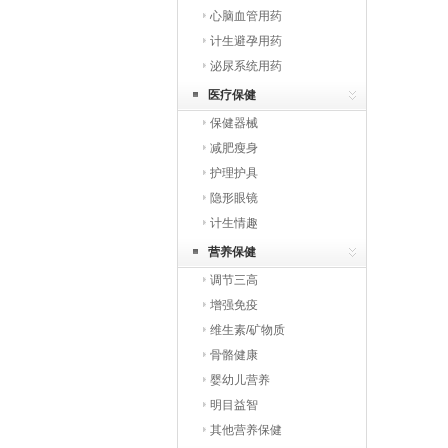
心脑血管用药
计生避孕用药
泌尿系统用药
医疗保健
保健器械
减肥瘦身
护理护具
隐形眼镜
计生情趣
营养保健
调节三高
增强免疫
维生素/矿物质
骨骼健康
婴幼儿营养
明目益智
其他营养保健